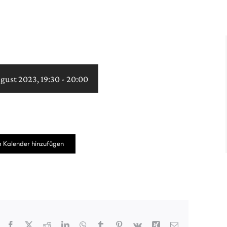
ugust 2023, 19:30
-
20:00
 Kalender hinzufügen
Facebook
X
Reddit
LinkedIn
WhatsApp
Tumblr
Pinterest
Vk
Xing
E-