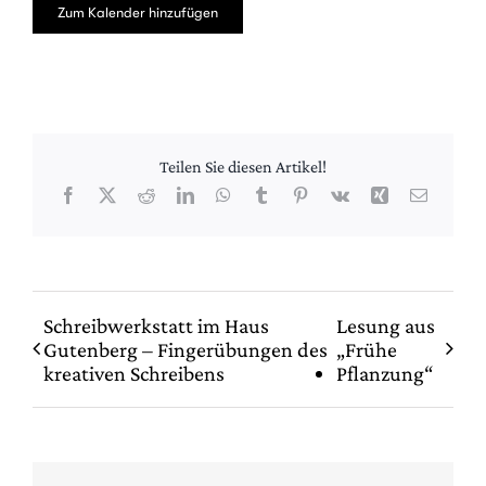
Zum Kalender hinzufügen
Teilen Sie diesen Artikel!
Facebook
X
Reddit
LinkedIn
WhatsApp
Tumblr
Pinterest
Vk
Xing
E-
Mail
Schreibwerkstatt im Haus
Lesung aus
Gutenberg – Fingerübungen des
„Frühe
kreativen Schreibens
Pflanzung“