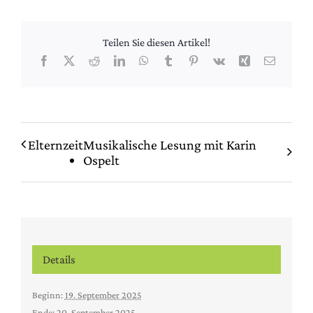
Teilen Sie diesen Artikel!
Facebook
X
Reddit
LinkedIn
WhatsApp
Tumblr
Pinterest
Vk
Xing
E-
Mail
Elternzeit
Musikalische Lesung mit Karin
Ospelt
Details
Beginn:
19. September 2025
Ende:
20. September 2025