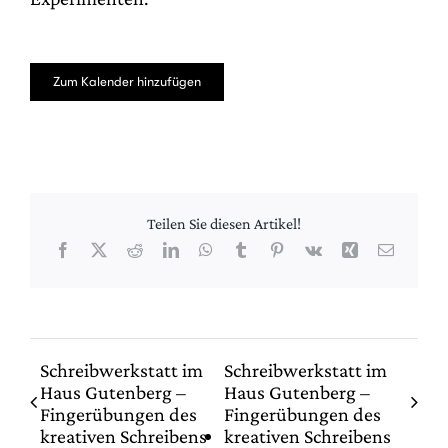
Zum Kalender hinzufügen
Teilen Sie diesen Artikel!
Facebook
X
Reddit
LinkedIn
WhatsApp
Tumblr
Pinterest
Vk
Xing
E-
Mail
Schreibwerkstatt im
Schreibwerkstatt im
Haus Gutenberg –
Haus Gutenberg –
Fingerübungen des
Fingerübungen des
kreativen Schreibens
kreativen Schreibens