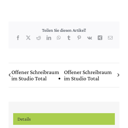
Teilen Sie diesen Artikel!
Facebook
X
Reddit
LinkedIn
WhatsApp
Tumblr
Pinterest
Vk
Xing
E-
Mail
Offener Schreibraum
Offener Schreibraum
im Studio Total
im Studio Total
Details