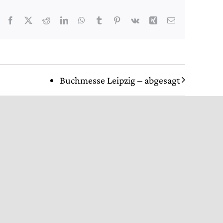
Facebook
X
Reddit
LinkedIn
WhatsApp
Tumblr
Pinterest
Vk
Xing
E-
Mail
Buchmesse Leipzig – abgesagt