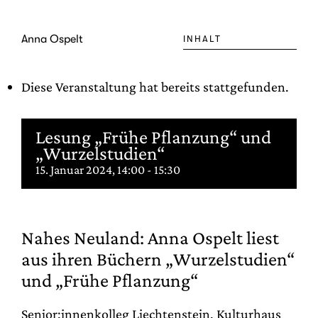
Zum
Inhalt
Anna Ospelt
INHALT
springen
Diese Veranstaltung hat bereits stattgefunden.
Lesung „Frühe Pflanzung“ und
„Wurzelstudien“
15. Januar 2024, 14:00
-
15:30
Nahes Neu­land: Anna Ospelt liest
aus ihren Büchern „Wur­zel­stu­dien“
und „Frühe Pflanzung“
Senior:innenkolleg Liechtenstein, Kulturhaus