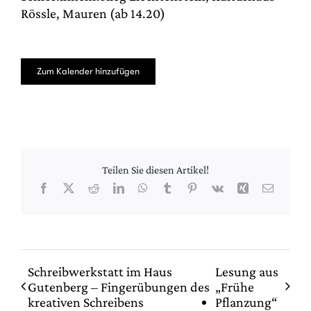
Rössle, Mauren (ab 14.20)
Zum Kalender hinzufügen
Teilen Sie diesen Artikel!
Facebook
X
Reddit
LinkedIn
WhatsApp
Tumblr
Pinterest
Vk
Xing
E-
Mail
Schreibwerkstatt im Haus
Lesung aus
Gutenberg – Fingerübungen des
„Frühe
kreativen Schreibens
Pflanzung“