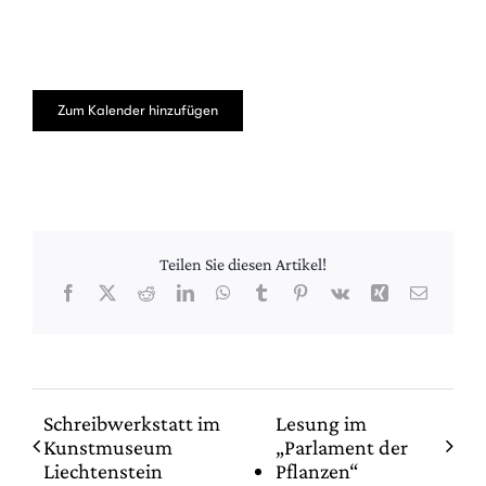
Zum Kalender hinzufügen
Teilen Sie diesen Artikel!
Facebook
X
Reddit
LinkedIn
WhatsApp
Tumblr
Pinterest
Vk
Xing
E-
Mail
Schreibwerkstatt im
Lesung im
Kunstmuseum
„Parlament der
Liechtenstein
Pflanzen“