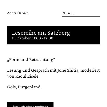
Zum
Inhalt
Anna Ospelt
INHALT
springen
Lesereihe am Satzberg
11. Oktober, 11:00
-
12:00
„Form und Betrachtung“
Lesung und Gespräch mit Jonë Zhitia, moderiert
von Raoul Eisele.
Gols, Burgenland
Zum Kalender hinzufügen