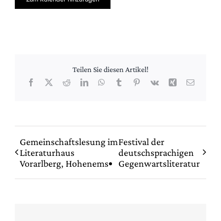
Teilen Sie diesen Artikel!
Facebook
X
Reddit
LinkedIn
WhatsApp
Tumblr
Pinterest
Vk
Xing
E-
Mail
Gemeinschaftslesung im
Festival der
Literaturhaus
deutschsprachigen
Vorarlberg, Hohenems
Gegenwartsliteratur