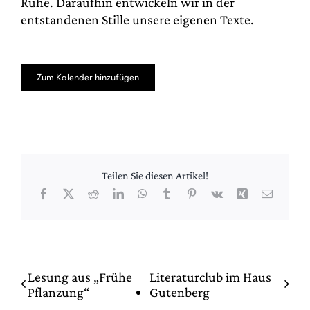
Ruhe. Daraufhin entwickeln wir in der
entstandenen Stille unsere eigenen Texte.
Zum Kalender hinzufügen
Teilen Sie diesen Artikel!
Facebook
X
Reddit
LinkedIn
WhatsApp
Tumblr
Pinterest
Vk
Xing
E-
Mail
Lesung aus „Frühe
Literaturclub im Haus
Pflanzung“
Gutenberg