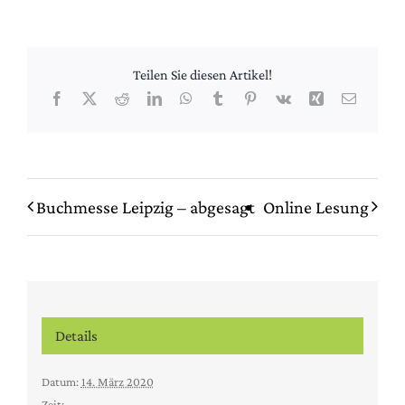
Teilen Sie diesen Artikel!
Facebook
X
Reddit
LinkedIn
WhatsApp
Tumblr
Pinterest
Vk
Xing
E-
Mail
Buchmesse Leipzig – abgesagt
Online Lesung
Details
Datum:
14. März 2020
Zeit: